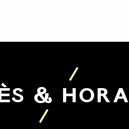
CLUB
TARIFS
ACTIVITÉS
COURS COLLECTIFS
ÈS & HORA
éVéNEMENTS