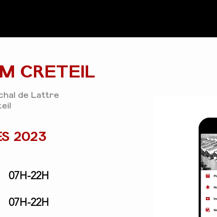
M CRETEIL
hal de Lattre
eil
S 2023
07H-22H
07H-22H