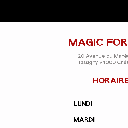
MAGIC FOR
20 Avenue du Maréc
Tassigny 94000 Crét
HORAIRE
LUNDI
MARDI