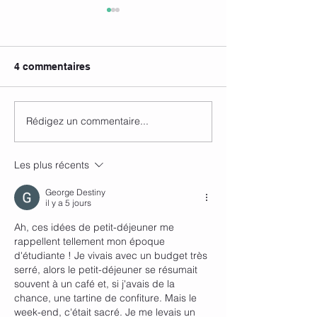
4 commentaires
Rédigez un commentaire...
Que manger avant une
S’accorder un j
séance de sport
repos
Les plus récents
George Destiny
il y a 5 jours
Ah, ces idées de petit-déjeuner me 
rappellent tellement mon époque 
d'étudiante ! Je vivais avec un budget très 
serré, alors le petit-déjeuner se résumait 
souvent à un café et, si j'avais de la 
chance, une tartine de confiture. Mais le 
week-end, c'était sacré. Je me levais un 